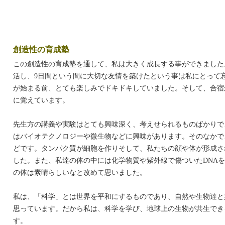
創造性の育成塾
この創造性の育成塾を通して、私は大きく成長する事ができました
活し、9日間という間に大切な友情を築けたという事は私にとって
が始まる前、とても楽しみでドキドキしていました。そして、合宿
に覚えています。
先生方の講義や実験はとても興味深く、考えせられるものばかりで
はバイオテクノロジーや微生物などに興味があります。そのなかで
どです。タンパク質が細胞を作りそして、私たちの顔や体が形成さ
した。また、私達の体の中には化学物質や紫外線で傷ついたDNA
の体は素晴らしいなと改めて思いました。
私は、「科学」とは世界を平和にするものであり、自然や生物達と
思っています。だから私は、科学を学び、地球上の生物が共生でき
す。