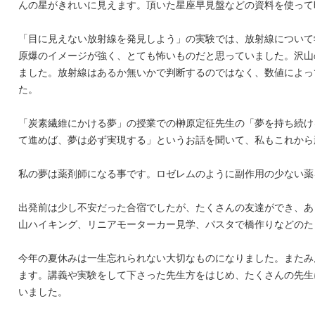
んの星がきれいに見えます。頂いた星座早見盤などの資料を使って
「目に見えない放射線を発見しよう」の実験では、放射線について
原爆のイメージが強く、とても怖いものだと思っていました。沢山
ました。放射線はあるか無いかで判断するのではなく、数値によっ
た。
「炭素繊維にかける夢」の授業での榊原定征先生の「夢を持ち続け
て進めば、夢は必ず実現する」というお話を聞いて、私もこれから
私の夢は薬剤師になる事です。ロゼレムのように副作用の少ない薬
出発前は少し不安だった合宿でしたが、たくさんの友達ができ、あ
山ハイキング、リニアモーターカー見学、パスタで橋作りなどのた
今年の夏休みは一生忘れられない大切なものになりました。またみ
ます。講義や実験をして下さった先生方をはじめ、たくさんの先生
いました。