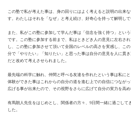
この塾で私が考えた事は、身の回りにはよく考えると説明の出来な
す。わたしはそれを「なぜ」と考え続け、好奇心を持って解明して
また、私がこの塾に参加して学んだ事は「信念を強く持つ」という
です。この塾に参加する前まで、私はときどき人の意見に左右され
し、この塾に参加させて頂いて全国のレベルの高さを実感し、この
分で「やりたい」「知りたい」と思った事は自分の意見を人に貫き
だと改めて考えさせられました。
最先端の科学に触れ、仲間と呼べる友達を作れたという事は私にと
体験ができた事はこれからの自分の道を進む上での自信につながっ
広げる事が出来たので、その視野をさらに広げて自分の実力を高め
有馬朗人先生をはじめとし、関係者の方々、9日間一緒に過ごして
した。