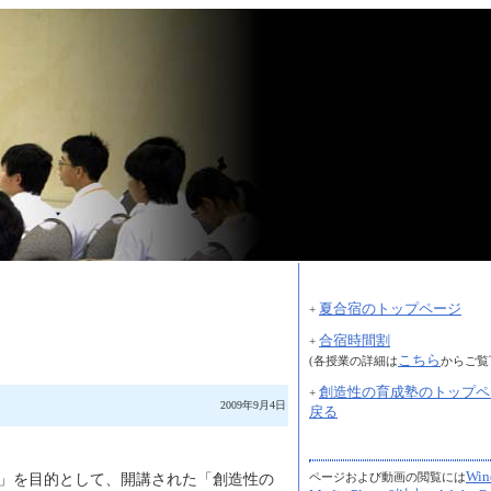
夏合宿のトップページ
+
合宿時間割
+
こちら
(各授業の詳細は
からご覧
創造性の育成塾のトップペ
+
2009年9月4日
戻る
Win
ページおよび動画の閲覧には
」を目的として、開講された「創造性の