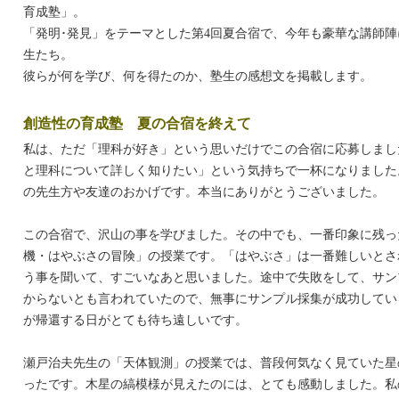
育成塾」。
「発明･発見」をテーマとした第4回夏合宿で、今年も豪華な講師陣
生たち。
彼らが何を学び、何を得たのか、塾生の感想文を掲載します。
創造性の育成塾 夏の合宿を終えて
私は、ただ「理科が好き」という思いだけでこの合宿に応募しまし
と理科について詳しく知りたい」という気持ちで一杯になりました
の先生方や友達のおかげです。本当にありがとうございました。
この合宿で、沢山の事を学びました。その中でも、一番印象に残っ
機・はやぶさの冒険」の授業です。「はやぶさ」は一番難しいとさ
う事を聞いて、すごいなあと思いました。途中で失敗をして、サン
からないとも言われていたので、無事にサンプル採集が成功してい
が帰還する日がとても待ち遠しいです。
瀬戸治夫先生の「天体観測」の授業では、普段何気なく見ていた星
ったです。木星の縞模様が見えたのには、とても感動しました。私