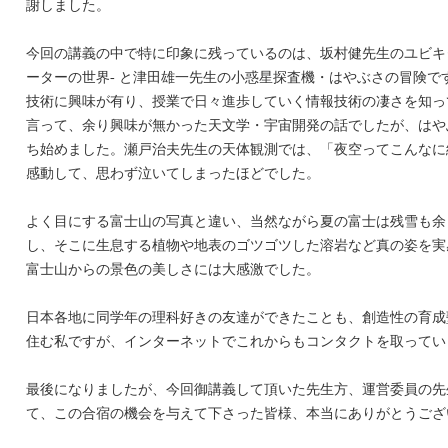
謝しました。
今回の講義の中で特に印象に残っているのは、坂村健先生のユビキタ
ーターの世界- と津田雄一先生の小惑星探査機・はやぶさの冒険で
技術に興味が有り、授業で日々進歩していく情報技術の凄さを知っ
言って、余り興味が無かった天文学・宇宙開発の話でしたが、はや
ち始めました。瀬戸治夫先生の天体観測では、「夜空ってこんなに
感動して、思わず泣いてしまったほどでした。
よく目にする富士山の写真と違い、当然ながら夏の富士は残雪も余
し、そこに生息する植物や地表のゴツゴツした溶岩など真の姿を実
富士山からの景色の美しさには大感激でした。
日本各地に同学年の理科好きの友達ができたことも、創造性の育成
住む私ですが、インターネットでこれからもコンタクトを取ってい
最後になりましたが、今回御講義して頂いた先生方、運営委員の先
て、この合宿の機会を与えて下さった皆様、本当にありがとうござ