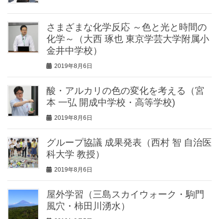
さまざまな化学反応 ～色と光と時間の
化学～（大西 琢也 東京学芸大学附属小
金井中学校）
2019年8月6日
酸・アルカリの色の変化を考える（宮
本 一弘 開成中学校・高等学校)
2019年8月6日
グループ協議 成果発表（西村 智 自治医
科大学 教授）
2019年8月6日
屋外学習（三島スカイウォーク・駒門
風穴・柿田川湧水）