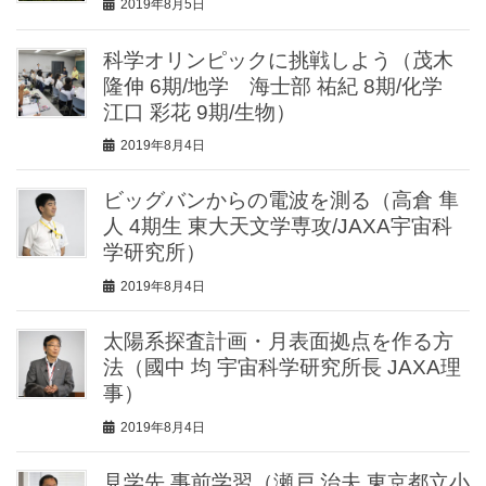
2019年8月5日
科学オリンピックに挑戦しよう（茂木
隆伸 6期/地学 海士部 祐紀 8期/化学
江口 彩花 9期/生物）
2019年8月4日
ビッグバンからの電波を測る（高倉 隼
人 4期生 東大天文学専攻/JAXA宇宙科
学研究所）
2019年8月4日
太陽系探査計画・月表面拠点を作る方
法（國中 均 宇宙科学研究所長 JAXA理
事）
2019年8月4日
見学先 事前学習（瀬戸 治夫 東京都立小