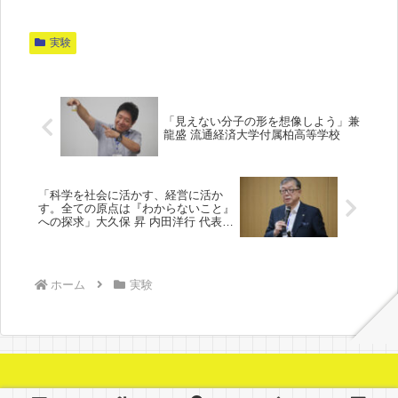
実験
「見えない分子の形を想像しよう」兼
龍盛 流通経済大学付属柏高等学校
「科学を社会に活かす、経営に活か
す。全ての原点は『わからないこと』
への探求」大久保 昇 内田洋行 代表取
締役社長
ホーム
実験