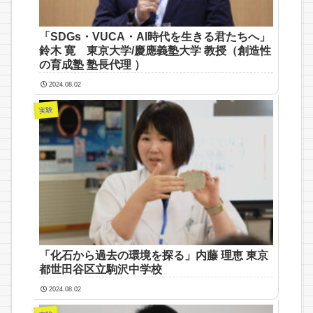
「SDGs・VUCA・Al時代を生きる君たちへ」
鈴木 寛 東京大学/慶應義塾大学 教授（創造性
の育成塾 塾長代理 ）
2024.08.02
実験
「化石から過去の環境を探る」内藤 理恵 東京
都世田谷区立駒沢中学校
2024.08.02