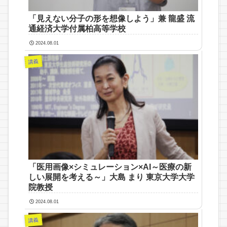
「見えない分子の形を想像しよう」兼 龍盛 流
通経済大学付属柏高等学校
2024.08.01
講義
「医用画像×シミュレーション×AI～医療の新
しい展開を考える～」大島 まり 東京大学大学
院教授
2024.08.01
講義