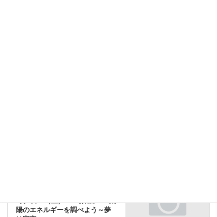
2002年 第六回松尾学術賞
2007年 文部科学大臣表彰科学技術賞（研究部門）
2008年 仁科記念賞
第５回（平成20年度）日本学術振興会賞
2011 Americal Physical Society Outstanding Referee Awards
授業レポート
、
授業・講義
、
８月２日
カテゴリー
授業レポート
前の記事
8月1日 （金） 6時限目 「科
学技術と社会」
2014年8月1日
実験
次の記事
8月2日 （土） 2時限目 「太
陽のエネルギーを調べよう～夢