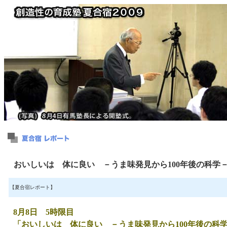
おいしいは 体に良い －うま味発見から100年後の科学
【夏合宿レポート】
8月8日 5時限目
「おいしいは 体に良い －うま味発見から100年後の科