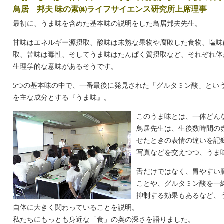
鳥居 邦夫 味の素㈱ライフサイエンス研究所上席理事
最初に、うま味を含めた基本味の説明をした鳥居邦夫先生。
甘味はエネルギー源摂取、酸味は未熟な果物や腐敗した食物、塩味
取、苦味は毒性、そしてうま味はたんぱく質摂取など、それぞれ体
生理学的な意味があるそうです。
5つの基本味の中で、一番最後に発見された「グルタミン酸」とい
を主な成分とする『うま味』。
このうま味とは、一体どん
鳥居先生は、生後数時間の
せたときの表情の違いを記
写真などを交えつつ、うま
舌だけではなく、胃やすい
ことや、グルタミン酸を一
抑制する効果もあるなど、
自体に大きく関わっていることを説明。
私たちにもっとも身近な「食」の奥の深さを語りました。