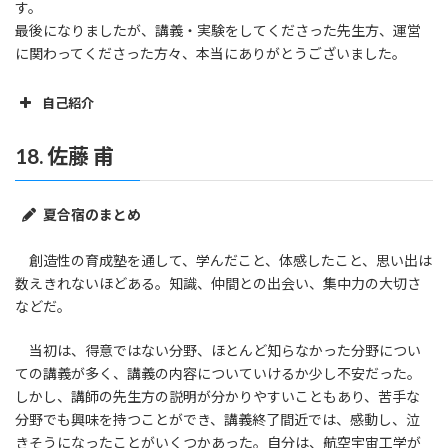
す。
最後になりましたが、講義・実験をしてくださった先生方、運営
に関わってくださった方々、本当にありがとうございました。
自己紹介
出身地・現在地の特徴
18. 佐藤 甫
夏合宿のまとめ
創造性の育成塾を通して、学んだこと、体感したこと、思い出は
数えきれないほどある。知識、仲間との出会い、集中力の大切さ
などだ。
好きな教科
当初は、得意ではない分野、ほとんど知らなかった分野につい
ての講義が多く、講義の内容についていけるか少し不安だった。
部活や趣味
しかし、講師の先生方の説明が分かりやすいこともあり、苦手な
分野でも興味を持つことができ、講義終了間近では、感動し、泣
きそうになったことがいくつかあった。自分は、航空宇宙工学が