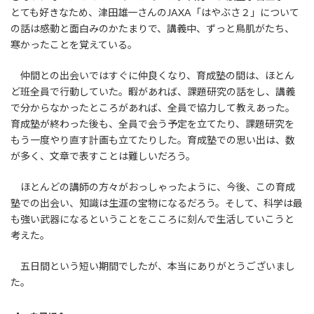
とても好きなため、津田雄一さんのJAXA「はやぶさ２」について
夏合宿に向けて
の話は感動と面白みのかたまりで、講義中、ずっと鳥肌がたち、
寒かったことを覚えている。
仲間との出会いではすぐに仲良くなり、育成塾の間は、ほとん
ど班全員で行動していた。暇があれば、課題研究の話をし、講義
で分からなかったところがあれば、全員で協力して教えあった。
育成塾が終わった後も、全員で会う予定を立てたり、課題研究を
もう一度やり直す計画も立てたりした。育成塾での思い出は、数
が多く、文章で表すことは難しいだろう。
ほとんどの講師の方々がおっしゃったように、今後、この育成
塾での出会い、知識は生涯の宝物になるだろう。そして、科学は最
も強い武器になるということをこころに刻んで生活していこうと
考えた。
五日間という短い期間でしたが、本当にありがとうございまし
た。