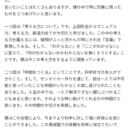
た。
言いたいことはたくさんありますが、僕の中で特に印象に残った
ものを２つあげたいと思います。
好きな教科
一つ目は『考える力について』です。上田先生からマニュアル
力、考える力、創造力全てが大切だと学びました。この中の考え
部活や趣味
る力を鍛えるには、疑問がふっと浮かんだ時にそれを『言葉』で
表現してみる。そして、「わからない」を『ここがわからない』
に変えて、『何がわからないのかわからないを無くそうとする』こ
とです。僕は今この考え方をするように頑張っています。
二つ目は『仲間をつくる』ということです。科学好きの友人がで
きたこと。そして、ゼンマイカー作りを通じて、自分一人では不可
能と思っていたことも仲間がいたからこそ成し遂げられたことも
ありました。人生の中では、一人で解決できない壁にぶつかるこ
夏合宿に向けて
ともあると思います。そのような時に助けてくれるのが仲間だと
思います。その仲間の大切さを実感しました。
僕はこの合宿により、今までより科学に対して強い好奇心を抱く
ことができました。この育成塾での体験を将来に役立てたいで