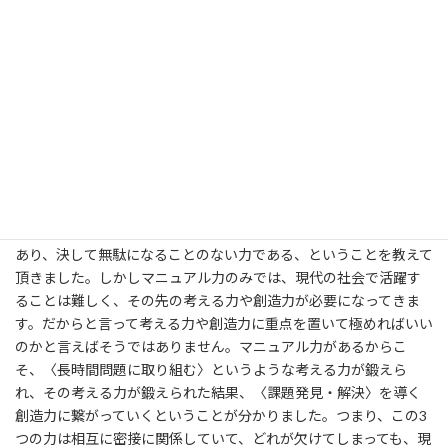
夏合宿のまとめ
私が今回創造性の育成塾に参加して特に心に残っているのは｢考
える力の鍛え方｣の講義でのお話です。
好きな教科
私は今まで中学生の勉強は評価を得るためのものと考えている
部分がありました。しかし、今回の講義を聞いて、将来必要とな
るであろう｢考える力｣やその先の｢創造力｣を鍛えるためには、ま
部活や趣味
ず小中学校での勉強のような｢マニュアル力｣が必要だということ
が分かりました。マニュアル力は与えられた問いに対して正確に
答える力であり、その力を極めることもまた成功への道の一つで
あり、決して無駄になることのない力である、ということを教えて
頂きました。しかしマニュアル力のみでは、現代の社会で活躍す
ることは難しく、その先の考える力や創造力が必要になってきま
夏合宿に向けて
す。だからと言って考える力や創造力に重点を置いて極めればいい
のかと言えばそうではありません。マニュアル力があるからこ
そ、〈長時間問題に取り組む〉というような考える力が鍛えら
れ、その考える力が鍛えられた結果、〈課題発見・解決〉を導く
創造力に繋がっていくということが分かりました。つまり、この3
つの力は相互に密接に関係していて、どれが欠けてしまっても、現