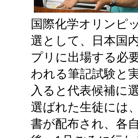
国際化学オリンピ
選として、日本国
プリに出場する必
われる筆記試験と実
入ると代表候補に
選ばれた生徒には
書が配布され、各