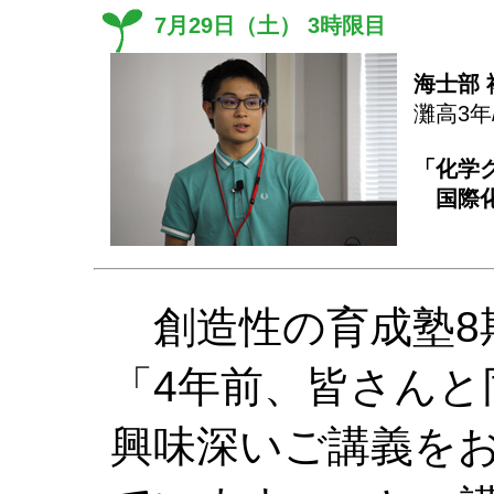
7月29日（土） 3時限目
海士部 
灘高3年
「化学
国際化
創造性の育成塾8
「4年前、皆さんと
興味深いご講義を