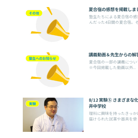
夏合宿の感想を掲載しま
その他
塾生たちによる夏合宿の感
んだった4日間の夏合宿。そこ
講義動画＆先生からの解
塾生へのお知らせ
夏合宿の一部の講義につい
※今回掲載した動画以外...
8/12 実験⑤ さまざ
実験
井中学校
理科に興味を持ったきっか
届けられた試薬や器具を使って