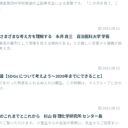
開進第四中学校教諭の上田尊先生による実験です。 「この月を見て、こ
.
2021.08.11
学：さまざまな考え方を理解する 永井 良三 自治医科大学 学長
事実の羅列として物事を捉える傾向がある」との厳しい言葉から講義が始
方...
2021.08.11
協議【SDGs について考えよう～2030年までにできること】
があがった熱意あふれる48人の15期生。この時間は、４人グループに分か
..
2021.08.11
研究のこれまでとこれから 杉山 将 理化学研究所 センター長
でご覧いただけます。 ※塾生からの追加の質問に、先生からご回答をい