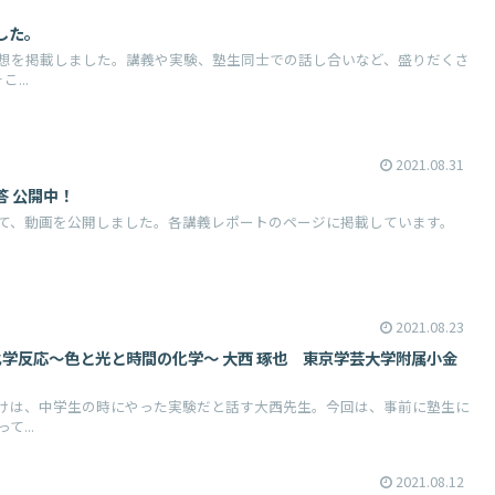
した。
想を掲載しました。講義や実験、塾生同士での話し合いなど、盛りだくさ
...
2021.08.31
答 公開中！
て、動画を公開しました。各講義レポートのページに掲載しています。
2021.08.23
まな化学反応～色と光と時間の化学～ 大西 琢也 東京学芸大学附属小金
けは、中学生の時にやった実験だと話す大西先生。今回は、事前に塾生に
...
2021.08.12