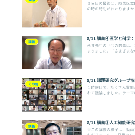
３日目の最後は、練馬区立
の時の時刻がわかりますか..
8/11 講義④医学と科
講義
永井先生の「今の若者は、
まりました。「さまざまな考え
8/11 課題研究グループ
その他
１時限目で、たくさん質問
れて議論しました。テーマは.
8/11 講義③人工知能
講義
※この講義の様子は、動画
ただきました。 2日目の1...