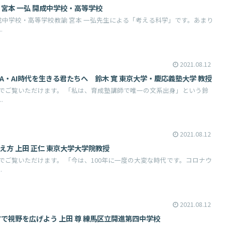
学 宮本 一弘 開成中学校・高等学校
成中学校・高等学校教諭 宮本 一弘先生による「考える科学」です。あまり
.
2021.08.12
VUCA・AI時代を生きる君たちへ 鈴木 寛 東京大学・慶応義塾大学 教授
でご覧いただけます。 「私は、育成塾講師で唯一の文系出身」という鈴
.
2021.08.12
鍛え方 上田 正仁 東京大学大学院教授
でご覧いただけます。 「今は、100年に一度の大変な時代です。コロナウ
.
2021.08.12
見方で視野を広げよう 上田 尊 練馬区立開進第四中学校