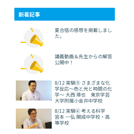
新着記事
夏合宿の感想を掲載しまし
た。
講義動画＆先生からの解答
公開中！
8/12 実験⑤ さまざまな化
学反応～色と光と時間の化
学～ 大西 琢也 東京学芸
大学附属小金井中学校
8/12 実験④ 考える科学
宮本 一弘 開成中学校・高
等学校