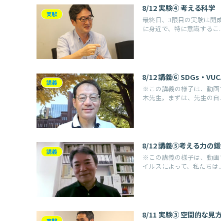
8/12 実験④ 考える科
実験
最終日、3限目の実験は開
に身近で、特に意識するこ..
8/12 講義⑥ SDGs・
講義
※この講義の様子は、動画
木先生。まずは、先生の自..
8/12 講義⑤考える力の
講義
※この講義の様子は、動画
イルスによって、私たちは..
8/11 実験③ 空間的な
実験