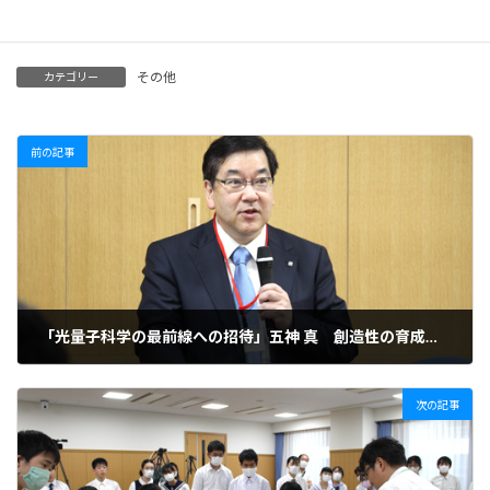
（11期生 岸田彩花）
その他
カテゴリー
前の記事
「光量子科学の最前線への招待」五神 真 創造性の育成塾 塾長・理化学研究所 理事長
2023年7月30日
次の記事