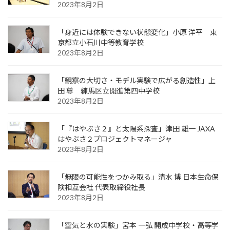
2023年8月2日
「身近には体験できない状態変化」小原 洋平 東
京都立小石川中等教育学校
2023年8月2日
「観察の大切さ・モデル実験で広がる創造性」上
田 尊 練馬区立開進第四中学校
2023年8月2日
「『はやぶさ２』と太陽系探査」津田 雄一 JAXA
はやぶさ２プロジェクトマネージャ
2023年8月2日
「無限の可能性をつかみ取る」清水 博 日本生命保
険相互会社 代表取締役社長
2023年8月2日
「空気と水の実験」宮本 一弘 開成中学校・高等学