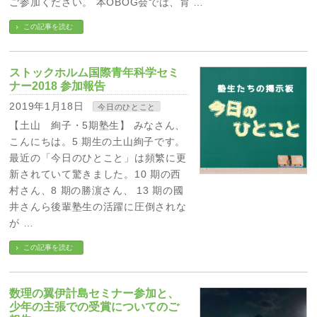
ご参加ください。 本OBOG会では、育 …
この記事を読む
ストックホルム国際青年科学セミ
ナー2018 参加報告
2019年1月18日
今日のひとこと
【土山 絢子・5期塾生】 みなさん、
こんにちは。5 期生の土山絢子です。
最近の「今日のひとこと」は頻繁に更
新されていて驚きました。10 期の西
村さん、8 期の勝濵さん、 13 期の國
井さんら後輩塾生の活躍に圧倒されな
が …
この記事を読む
数理の翼伊計島セミナー参加と、
少年の主張での受賞についてのご