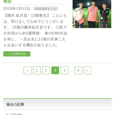
報告
2019年1月11日
今日のひとこと
【國井 結月花・13期塾生】 こんにち
は。明けましておめでとうございま
す。 13期の國井結月花です。 三島で
の合宿から約2週間後、 春のOBOG会
を前に、 一足お先に11期の先輩二人
とお会いする機会がありました。
この記事を読む
«
1
2
3
4
…
6
»
過去の記事