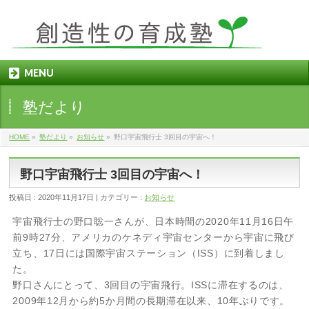
MENU
塾だより
HOME
»
塾だより
»
お知らせ
»
野口宇宙飛行士 3回目の宇宙へ！
野口宇宙飛行士 3回目の宇宙へ！
投稿日 : 2020年11月17日
カテゴリー :
お知らせ
宇宙飛行士の野口聡一さんが、日本時間の2020年11月16日午
前9時27分、アメリカのケネディ宇宙センターから宇宙に飛び
立ち、17日には国際宇宙ステーション（ISS）に到着しまし
た。
野口さんにとって、3回目の宇宙飛行。ISSに滞在するのは、
2009年12月から約5か月間の長期滞在以来、10年ぶりです。