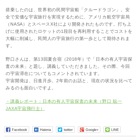
搭乗したのは、世界初の民間宇宙船「クルードラゴン」。安
全で安価な宇宙旅行を実現するために、アメリカ航空宇宙局
（NASA）とスペースX社により開発されたものです。打ち上
げに使用されたロケットの1段目を再利用することでコストを
大幅に削減し、民間人の宇宙旅行の第一歩として期待されま
す。
野口さんは、第13回夏合宿（2018年）で「日本の有人宇宙探
査の未来」と題し、講義していただきました。その際、今回
の宇宙滞在についてもコメントされています。
宇宙開発は、日進月歩。2年前のお話と、現在の状況を比べて
みるのも面白いですよ。
・講義レポート：日本の有人宇宙探査の未来（野口 聡一
JAXA宇宙飛行士）
Facebook
Hatena
twitter
Google+
LINE