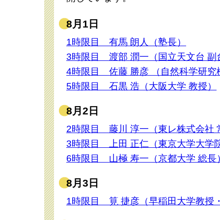
8月1日
1時限目 有馬 朗人（塾長）
3時限目 渡部 潤一（国立天文台 副
4時限目 佐藤 勝彦 （自然科学研究
5時限目 石黒 浩（大阪大学 教授）
8月2日
2時限目 藤川 淳一（東レ株式会社
3時限目 上田 正仁（東京大学大学院
6時限目 山極 寿一（京都大学 総長
8月3日
1時限目 筧 捷彦（早稲田大学教授