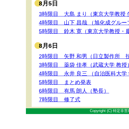
8月5日
3時限目 大島 まり（東京大学教授
4時限目 山下 昌哉 （旭化成グル
5時限目 鈴木 寛（東京大学教授・
8月6日
2時限目 矢野 和男（日立製作所 
3時限目 薬袋 佳孝（武蔵大学 教授
4時限目 永井 良三 （自治医科大学
5時限目 まとめ発表
6時限目 有馬 朗人（塾長）
7時限目 修了式
Copyright (C)